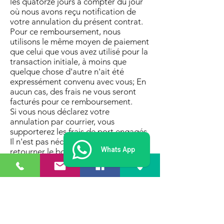
les quatorze jours à compter du jour
où nous avons reçu notification de
votre annulation du présent contrat.
Pour ce remboursement, nous
utilisons le même moyen de paiement
que celui que vous avez utilisé pour la
transaction initiale, à moins que
quelque chose d'autre n'ait été
expressément convenu avec vous; En
aucun cas, des frais ne vous seront
facturés pour ce remboursement.
Si vous nous déclarez votre
annulation par courrier, vous
supporterez les frais de port engagés.
Il n'est pas nécessaire de nous
Whats App
retourner le bon. Le bon sera annulé
en interne par nos soins après
réception de votre déclaration
d'annulation. Il n'y a donc pas de frais
de retour.
§ 10 dispositions finales
(1) La loi de la République fédérale
d'Allemagne s'applique aux contrats