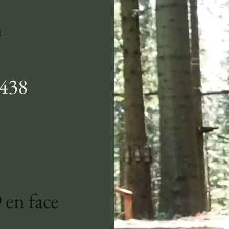
m
5438
 en face