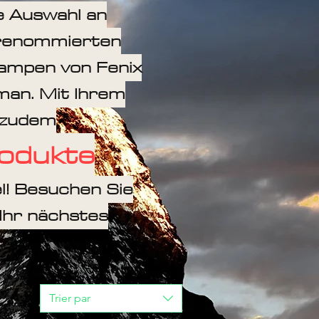
ge Auswahl an
 renommierten
lampen von Fenix
rman. Mit Ihrem
h zudem
rodukte
el! Besuchen Sie
 Ihr nächstes
Trier par