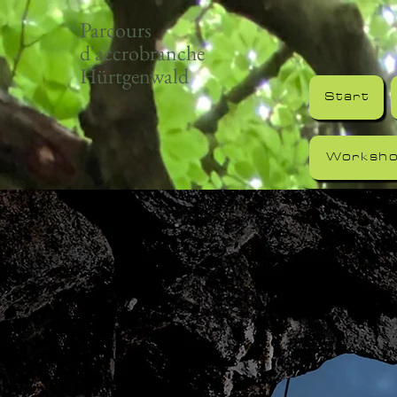
Parcours
d'accrobranche
Hürtgenwald
Start
Worksh