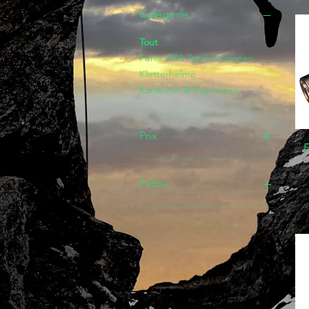
Catégorie
Tout
Fenix USB Taschenlampen
Kletterhelme
Karabiner & Expressen
Prix
F
23 €
119 €
Farbe