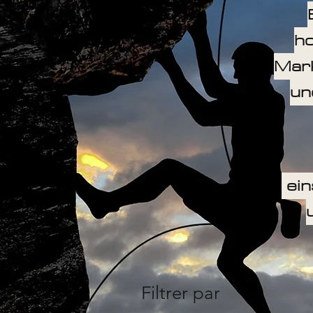
h
Mark
un
ein
Filtrer par