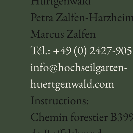
Hürtgenwald
Petra Zalfen-Harzhei
Marcus Zalfen
Tél.: +49 (0) 2427-90
info@hochseilgarten-
huertgenwald.com
Instructions:
Chemin forestier B399