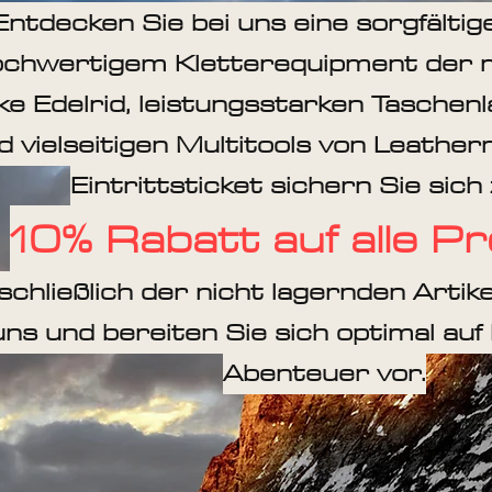
Entdecken Sie bei uns eine sorgfälti
ochwertigem Kletterequipment der
e Edelrid, leistungsstarken Taschen
d vielseitigen Multitools von Leathe
Eintrittsticket sichern Sie sic
10% Rabatt auf alle P
schließlich der nicht lagernden Artik
uns und bereiten Sie sich optimal auf
Abenteuer vor.