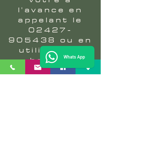
l'avance en
appelant le
02427-
905438
ou en
utilisant le
bouton
Whats App
« Réserver »
ci-dessous.
Nous avons
hâte de vous
accueillir !
Créneau de réservation