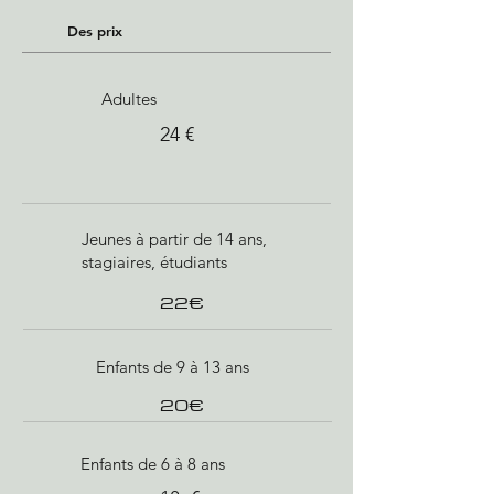
Des prix
Adultes
24 €
Jeunes à partir de 14 ans,
stagiaires, étudiants
22€
Enfants de 9 à 13 ans
20€
Enfants de 6 à 8 ans