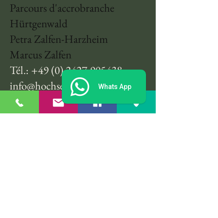
Parcours d'accrobranche
Hürtgenwald
Petra Zalfen-Harzheim
Marcus Zalfen
Tél.:
+49 (0) 2427-905438
info@hochseilgarten-
Whats App
huertgenwald.com
Instructions:
Chemin forestier B399 en face
de Raffelsbrand
GPS:
50.66578 6.34296
imprimer
intimité
Conditions