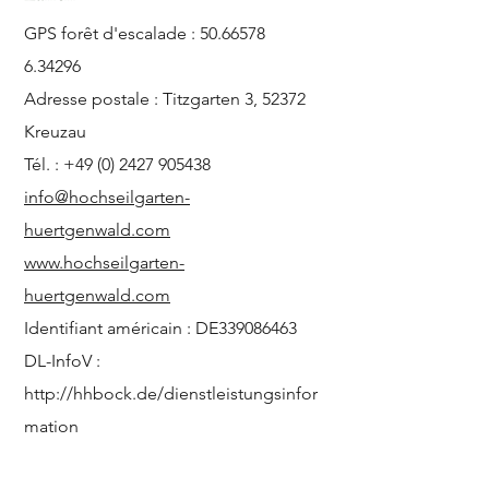
GPS forêt d'escalade :
50.66578
6.34296
Adresse postale : Titzgarten 3, 52372
Kreuzau
Tél. :
+49 (0) 2427 905438
info@hochseilgarten-
huertgenwald.com
www.hochseilgarten-
huertgenwald.com
Identifiant américain : DE339086463
DL-InfoV :
http://hhbock.de/dienstleistungsinfor
mation