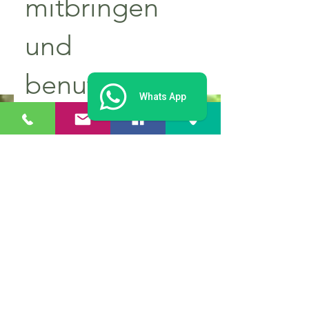
mitbringen
und
benutzen?
Whats App
Wenn es ein Sport- oder
Arbeitskletterhelm ist sehr gerne,
Reit oder Fahrradhelme sind
ungeeignet.
Parcours d'accrobranche
Hürtgenwald
Petra Zalfen-Harzheim
Marcus Zalfen