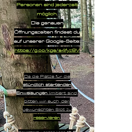
Personen sind jederzeit
möglich.
Die genauen
Öffnungszeiten findest du
auf unserer Google-Seite:
https://g.co/kgs/s4fyz9V
.
Da die Plätze für die
stündlich startenden
Einweisungen
limitiert sind,
bitten wir euch, den
gewünschten Slot zu
reservieren
.