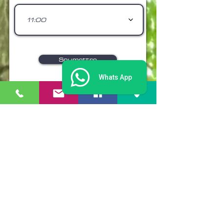
11:00
Soumettre
Whats App
Parcours d'accrobranche
Hürtgenwald
Petra Zalfen-Harzheim
Marcus Zalfen