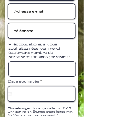
Préoccupations, si vous
souhaitez réserver merci
également nombre de
personnes (adultes ; enfants)
r
Date souhaitée
*
e
q
u
i
r
e
Einweisungen finden jeweils zw. 11-15
d
Uhr zur vollen Stunde statt (bitte min.
15 Min. vorher bei uns sein).