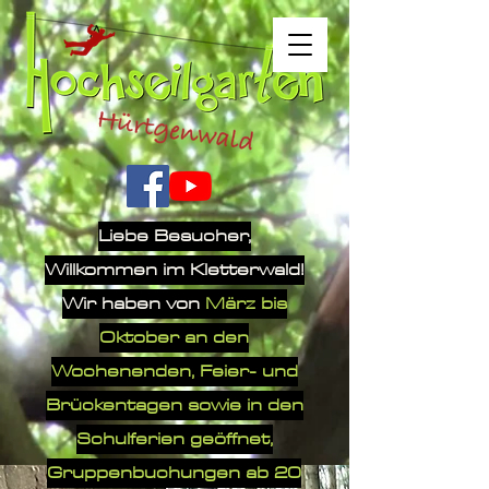
Liebe Besucher,
Willkommen im Kletterwald!
Wir haben von
März bis
Oktober an den
Wochenenden, Feier- und
Brückentagen sowie in den
Schulferien geöffnet
,
Gruppenbuchungen ab 20