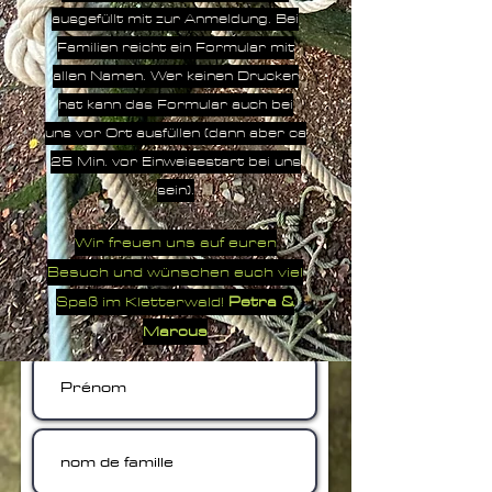
ausgefüllt mit zur Anmeldung. Bei
Familien reicht ein Formular mit
allen Namen. Wer keinen Drucker
hat kann das Formular auch bei
uns vor Ort ausfüllen (dann aber ca
25 Min. vor Einweisestart bei uns
sein).
Wir freuen uns auf euren
Besuch und wünschen euch viel
Spaß im Kletterwald!
Petra &
Contact
Marcus