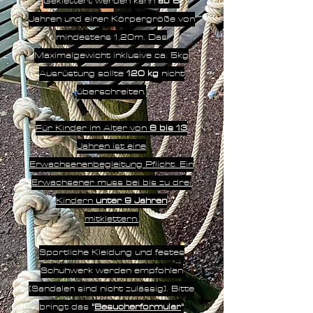
Geklettert werden kann
ab 6
Jahren und einer Körpergröße von
mindestens 1,20m. Das
Maximalgewicht inklusive ca. 5kg
Ausrüstung sollte
120 kg
nicht
überschreiten.
Für Kinder im Alter von
6 bis 13
Jahren ist eine
Erwachsenenbegleitung Pflicht. Ein
Erwachsener muss bei bis zu drei
Kindern
unter 9 Jahren
mitklettern.
Sportliche Kleidung und festes
Schuhwerk werden empfohlen
(Sandalen sind nicht zulässig). Bitte
bringt das
"
Besucherformular
"